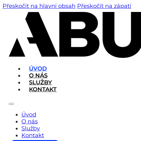
Přeskočit na hlavní obsah
Přeskočit na zápatí
ÚVOD
O NÁS
SLUŽBY
KONTAKT
Úvod
O nás
Služby
Kontakt