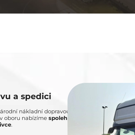
vu a spedici
inárodní nákladní dopravou
již
 v oboru nabízíme
spolehlivé
livce
.